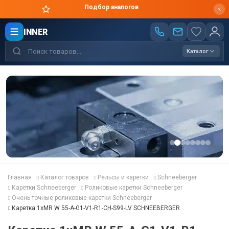
Подбор аналогов
INNER
Каталог
Главная
Каталог товаров
Рельсы и каретки
Schneeberger
Каретки Schneeberger
Роликовые каретки Schneeberger
Очень точные роликовые каретки Schneeberger
Каретка 1хMR W 55-A-G1-V1-R1-CH-S99-LV SCHNEEBERGER