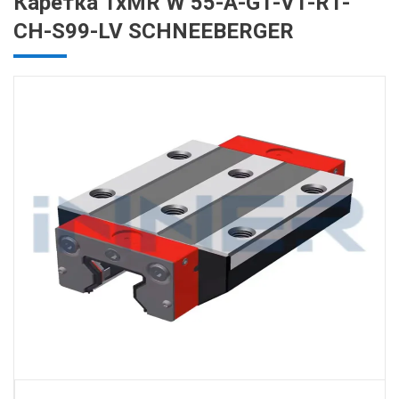
Каретка 1хMR W 55-A-G1-V1-R1-
CH-S99-LV SCHNEEBERGER