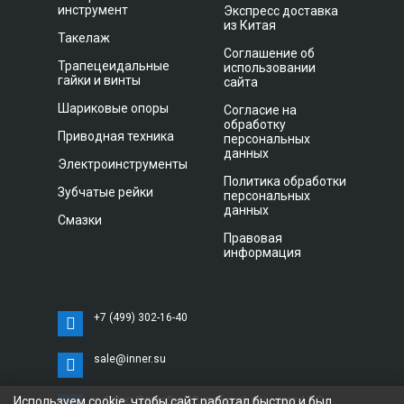
инструмент
Экспресс доставка
из Китая
Такелаж
Соглашение об
Трапецеидальные
использовании
гайки и винты
сайта
Шариковые опоры
Согласие на
обработку
Приводная техника
персональных
данных
Электроинструменты
Политика обработки
Зубчатые рейки
персональных
данных
Смазки
Правовая
информация
+7 (499) 302-16-40
sale@inner.su
Используем cookie, чтобы сайт работал быстро и был
г. Санкт-Петербург, Витебский проспект 11 С,