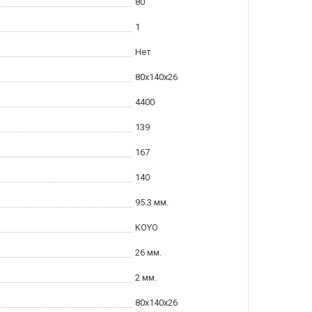
80
1
Нет
80x140x26
4400
139
167
140
95.3 мм.
KOYO
26 мм.
2 мм.
80x140x26