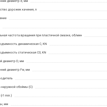
нний диаметр d, мм
ство дорожек качения, n
ение
ьная частота вращения при пластичной смазке, об/мин
одъемность динамическая C, KN
одъемность статическая C0, KN
й диаметр D, мм
нний диаметр Fw, мм
водитель
 наружной обоймы (C)
(r1 min.)
ы, мм