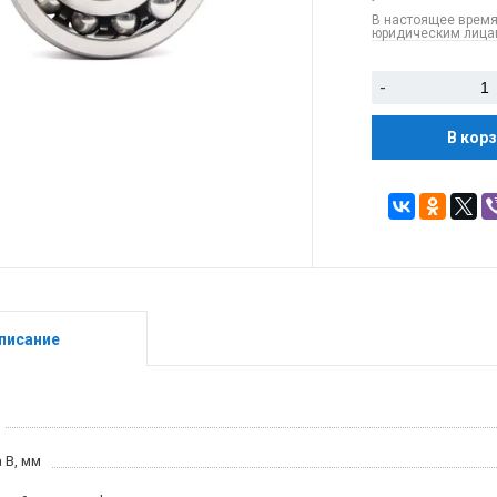
В настоящее время
юридическим лицам
-
В кор
писание
 B, мм