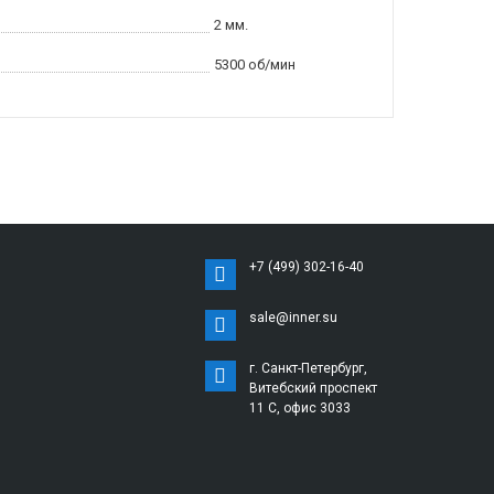
2 мм.
5300 об/мин
+7 (499) 302-16-40
sale@inner.su
г. Санкт-Петербург,
Витебский проспект
11 С, офис 3033