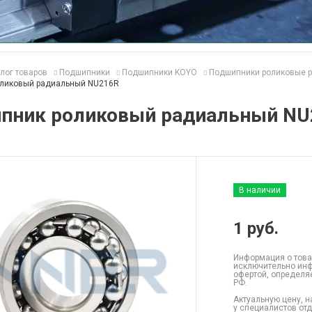
лог товаров
Подшипники
Подшипники KOYO
Подшипники роликовые 
ликовый радиальный NU216R
пник роликовый радиальный NU
В наличии
1
руб.
Информация о това
исключительно инф
офертой, определя
РФ.
Актуальную цену, н
у специалистов от