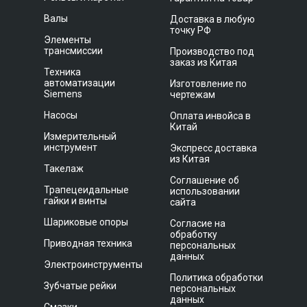
Валы
Доставка в любую
точку РФ
Элементы
трансмиссии
Производство под
заказ из Китая
Техника
автоматизации
Изготовление по
Siemens
чертежам
Насосы
Оплата инвойса в
Китай
Измерительный
инструмент
Экспресс доставка
из Китая
Такелаж
Соглашение об
Трапецеидальные
использовании
гайки и винты
сайта
Шариковые опоры
Согласие на
обработку
Приводная техника
персональных
данных
Электроинструменты
Политика обработки
Зубчатые рейки
персональных
данных