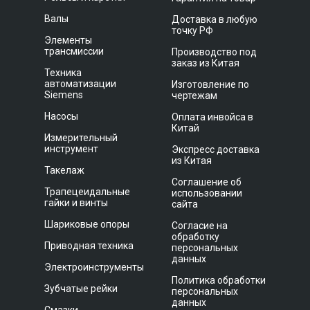
Валы
Доставка в любую
точку РФ
Элементы
трансмиссии
Производство под
заказ из Китая
Техника
автоматизации
Изготовление по
Siemens
чертежам
Насосы
Оплата инвойса в
Китай
Измерительный
инструмент
Экспресс доставка
из Китая
Такелаж
Соглашение об
Трапецеидальные
использовании
гайки и винты
сайта
Шариковые опоры
Согласие на
обработку
Приводная техника
персональных
данных
Электроинструменты
Политика обработки
Зубчатые рейки
персональных
данных