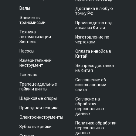
Валы
Доставка в любую
точку РФ
Элементы
трансмиссии
Производство под
заказ из Китая
Техника
автоматизации
Изготовление по
Siemens
чертежам
Насосы
Оплата инвойса в
Китай
Измерительный
инструмент
Экспресс доставка
из Китая
Такелаж
Соглашение об
Трапецеидальные
использовании
гайки и винты
сайта
Шариковые опоры
Согласие на
обработку
Приводная техника
персональных
данных
Электроинструменты
Политика обработки
Зубчатые рейки
персональных
данных