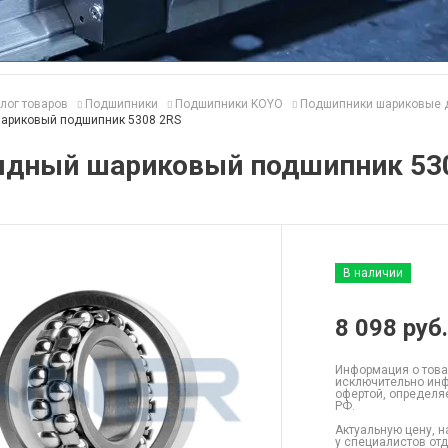
лог товаров
Подшипники
Подшипники KOYO
Подшипники шариковые 
ариковый подшипник 5308 2RS
ядный шариковый подшипник 53
В наличии
8 098
руб.
Информация о това
исключительно инф
офертой, определя
РФ.
Актуальную цену, н
у специалистов от