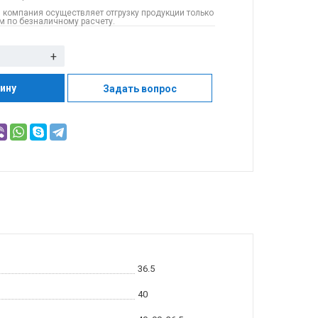
 компания осуществляет отгрузку продукции только
 по безналичному расчету.
+
зину
Задать вопрос
36.5
40