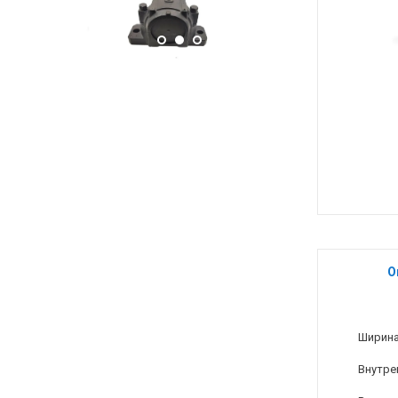
О
Ширина
Внутре