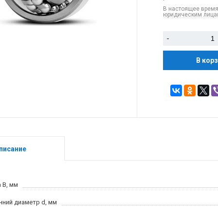
В настоящее время
юридическим лицам
-
В кор
писание
 B, мм
нний диаметр d, мм