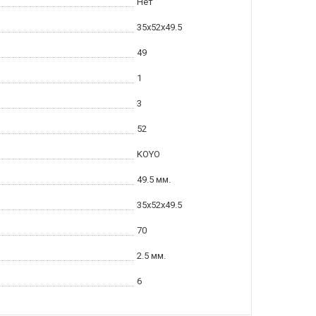
Нет
35x52x49.5
49
1
3
52
KOYO
49.5 мм.
35x52x49.5
70
2.5 мм.
6