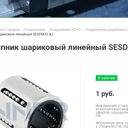
лог товаров
Подшипники
Подшипники KOYO
Подшипники шариковые 
риковый линейный SESDM35 AJ
пник шариковый линейный SES
В наличии
1
руб.
Информация о това
исключительно инф
офертой, определя
РФ.
Актуальную цену, н
у специалистов от