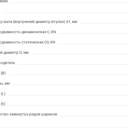
ение
р вала (внутренний диаметр втулки) d1, мм
одъемность динамическая C, KN
одъемность статическая C0, KN
й диаметр D, мм
водитель
 (B)
ы, мм
(L)
(h)
ство замкнутых рядов шариков