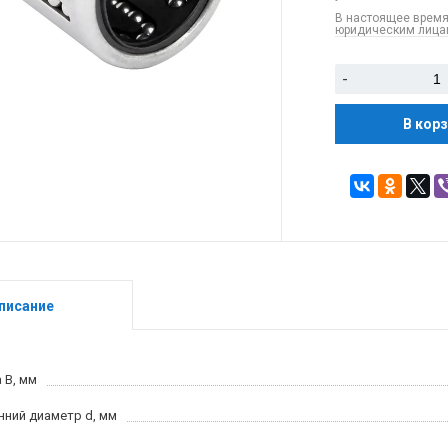
В настоящее время
юридическим лицам
-
В кор
писание
 B, мм
нний диаметр d, мм