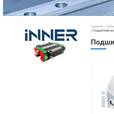
Главная
Ката
Подшипник ша
Подши