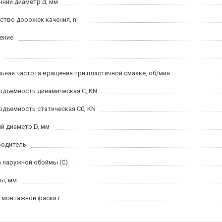
нний диаметр d, мм
ство дорожек качения, n
ение
ьная частота вращения при пластичной смазке, об/мин
одъемность динамическая C, KN
одъемность статическая C0, KN
й диаметр D, мм
водитель
 наружной обоймы (C)
ы, мм
 монтажной фаски r