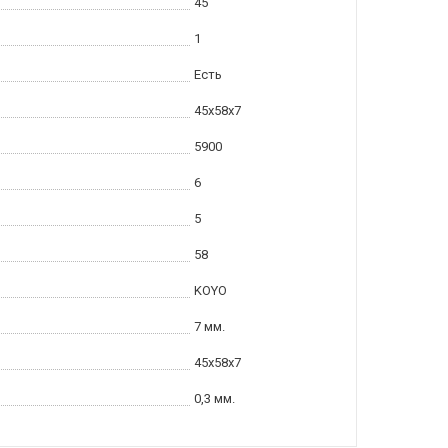
45
1
Есть
45x58x7
5900
6
5
58
KOYO
7 мм.
45x58x7
0,3 мм.