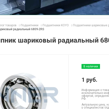
лог товаров
Подшипники
Подшипники KOYO
Подшипники шариковые 
риковый радиальный 6809-2RS
пник шариковый радиальный 68
В наличии
1
руб.
Информация о това
исключительно инф
офертой, определя
РФ.
Актуальную цену, н
у специалистов от