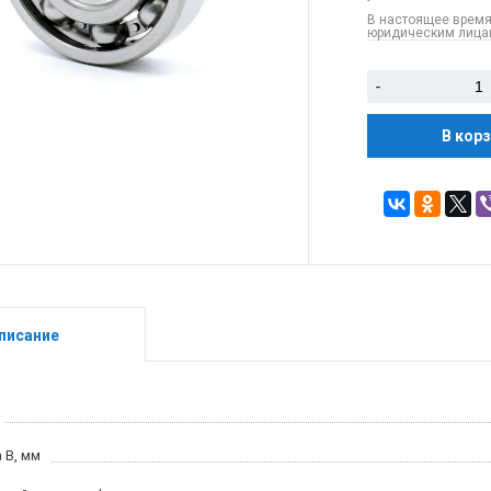
В настоящее время
юридическим лицам
-
В кор
писание
 B, мм