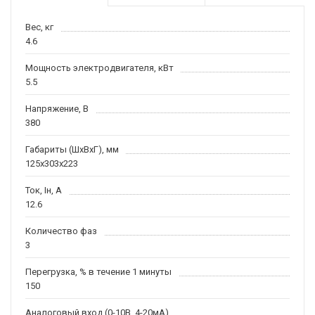
Вес, кг
4.6
Мощность электродвигателя, кВт
5.5
Напряжение, В
380
Габариты (ШхВхГ), мм
125х303х223
Ток, Iн, А
12.6
Количество фаз
3
Перегрузка, % в течение 1 минуты
150
Аналоговый вход (0-10В, 4-20мА)