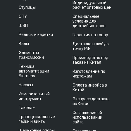
Индивидуальный
Ступицы
расчет оптовых цен
ОПУ
Специальные
условия для
ШВП
дистрибьюторов
Рельсы и каретки
Гарантия на товар
Валы
Доставка в любую
точку РФ
Элементы
трансмиссии
Производство под
заказ из Китая
Техника
автоматизации
Изготовление по
Siemens
чертежам
Насосы
Оплата инвойса в
Китай
Измерительный
инструмент
Экспресс доставка
из Китая
Такелаж
Соглашение об
Трапецеидальные
использовании
гайки и винты
сайта
Шариковые опоры