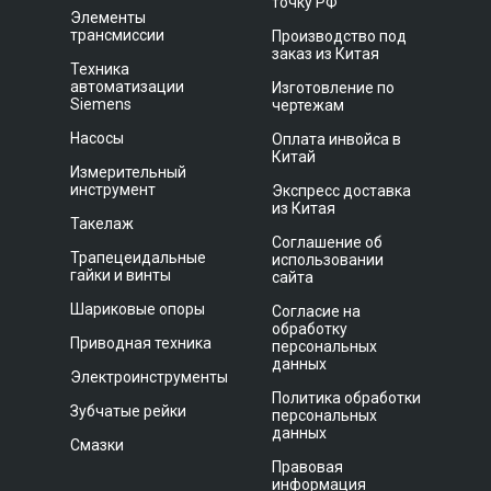
точку РФ
Элементы
трансмиссии
Производство под
заказ из Китая
Техника
автоматизации
Изготовление по
Siemens
чертежам
Насосы
Оплата инвойса в
Китай
Измерительный
инструмент
Экспресс доставка
из Китая
Такелаж
Соглашение об
Трапецеидальные
использовании
гайки и винты
сайта
Шариковые опоры
Согласие на
обработку
Приводная техника
персональных
данных
Электроинструменты
Политика обработки
Зубчатые рейки
персональных
данных
Смазки
Правовая
информация