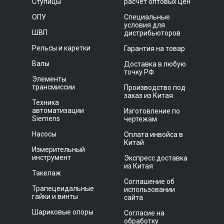
Ступицы
расчет оптовых цен
ОПУ
Специальные
условия для
ШВП
дистрибьюторов
Рельсы и каретки
Гарантия на товар
Валы
Доставка в любую
точку РФ
Элементы
трансмиссии
Производство под
заказ из Китая
Техника
автоматизации
Изготовление по
Siemens
чертежам
Насосы
Оплата инвойса в
Китай
Измерительный
инструмент
Экспресс доставка
из Китая
Такелаж
Соглашение об
Трапецеидальные
использовании
гайки и винты
сайта
Шариковые опоры
Согласие на
обработку