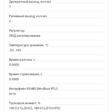
Дискретный выход, кол-во
1
Релейный выход, кол-во
2
Регулятор
ПИД-регулирование
Температура хранения, °С
-20...+65
Время разгона, с
0-3600
Время торможения, с
0-3600
Интерфейс RS485 (Modbus RTU)
есть
Пусковой момент, %
150 0.3 Гц (SVC), 180 0 Гц (FOC+PG)