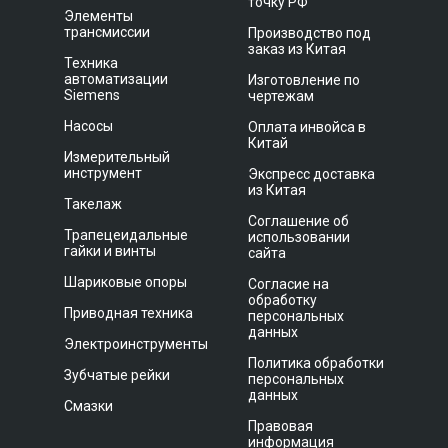
точку РФ
Элементы
трансмиссии
Производство под
заказ из Китая
Техника
автоматизации
Изготовление по
Siemens
чертежам
Насосы
Оплата инвойса в
Китай
Измерительный
инструмент
Экспресс доставка
из Китая
Такелаж
Соглашение об
Трапецеидальные
использовании
гайки и винты
сайта
Шариковые опоры
Согласие на
обработку
Приводная техника
персональных
данных
Электроинструменты
Политика обработки
Зубчатые рейки
персональных
данных
Смазки
Правовая
информация