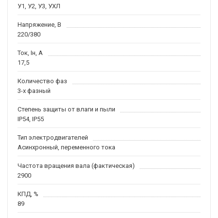
У1, У2, У3, УХЛ
Напряжение, В
220/380
Ток, Iн, А
17,5
Количество фаз
3-х фазный
Степень защиты от влаги и пыли
IP54, IP55
Тип электродвигателей
Асинхронный, переменного тока
Частота вращения вала (фактическая)
2900
КПД, %
89