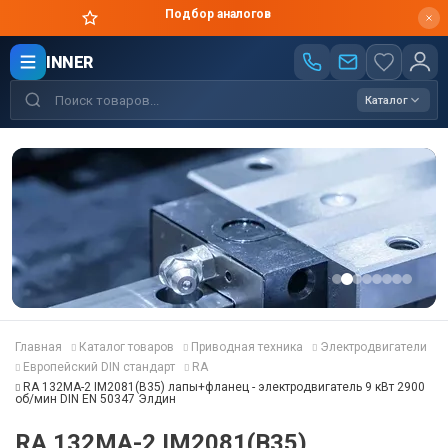
Цены производителя
INNER
Каталог
Главная
Каталог товаров
Приводная техника
Электродвигатели
Европейский DIN стандарт
RA
RA 132MA-2 IM2081(B35) лапы+фланец - электродвигатель 9 кВт 2900
об/мин DIN EN 50347 Элдин
RA 132MA-2 IM2081(B35)