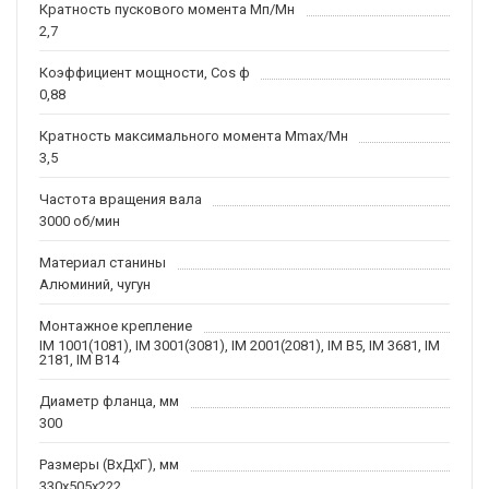
Кратность пускового момента Мп/Мн
2,7
Коэффициент мощности, Соs ф
0,88
Кратность максимального момента Mmax/Мн
3,5
Частота вращения вала
3000 об/мин
Материал станины
Алюминий, чугун
Монтажное крепление
IM 1001(1081), IM 3001(3081), IM 2001(2081), IM B5, IM 3681, IM
2181, IM B14
Диаметр фланца, мм
300
Размеры (ВхДхГ), мм
330x505x222