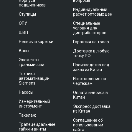
Корпуса
вопросы
подшипников
Индивидуальный
Ступицы
расчет оптовых цен
ОПУ
Специальные
условия для
ШВП
дистрибьюторов
Рельсы и каретки
Гарантия на товар
Валы
Доставка в любую
точку РФ
Элементы
трансмиссии
Производство под
заказ из Китая
Техника
автоматизации
Изготовление по
Siemens
чертежам
Насосы
Оплата инвойса в
Китай
Измерительный
инструмент
Экспресс доставка
из Китая
Такелаж
Соглашение об
Трапецеидальные
использовании
гайки и винты
сайта