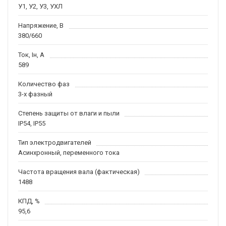
У1, У2, У3, УХЛ
Напряжение, В
380/660
Ток, Iн, А
589
Количество фаз
3-х фазный
Степень защиты от влаги и пыли
IP54, IP55
Тип электродвигателей
Асинхронный, переменного тока
Частота вращения вала (фактическая)
1488
КПД, %
95,6