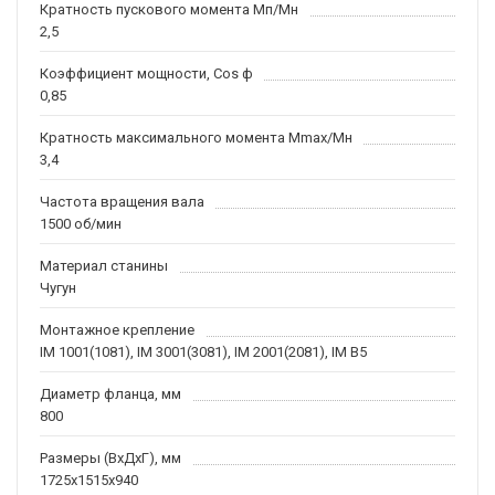
Кратность пускового момента Мп/Мн
2,5
Коэффициент мощности, Соs ф
0,85
Кратность максимального момента Mmax/Мн
3,4
Частота вращения вала
1500 об/мин
Материал станины
Чугун
Монтажное крепление
IM 1001(1081), IM 3001(3081), IM 2001(2081), IM B5
Диаметр фланца, мм
800
Размеры (ВхДхГ), мм
1725x1515x940