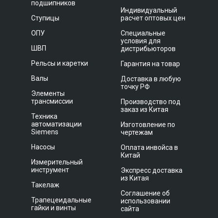
подшипников
Индивидуальный
Ступицы
расчет оптовых цен
ОПУ
Специальные
условия для
ШВП
дистрибьюторов
Рельсы и каретки
Гарантия на товар
Валы
Доставка в любую
точку РФ
Элементы
трансмиссии
Производство под
заказ из Китая
Техника
автоматизации
Изготовление по
Siemens
чертежам
Насосы
Оплата инвойса в
Китай
Измерительный
инструмент
Экспресс доставка
из Китая
Такелаж
Соглашение об
Трапецеидальные
использовании
гайки и винты
сайта