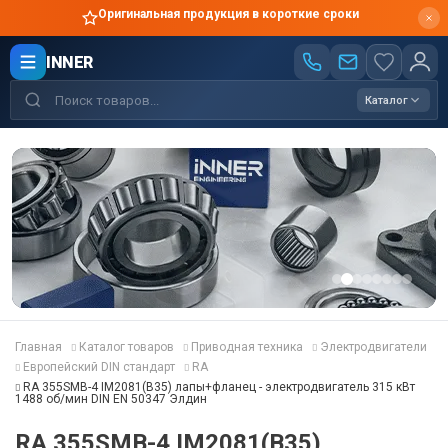
Оригинальная продукция в короткие сроки
INNER
Каталог
Главная
Каталог товаров
Приводная техника
Электродвигатели
Европейский DIN стандарт
RA
RA 355SMB-4 IM2081(B35) лапы+фланец - электродвигатель 315 кВт
1488 об/мин DIN EN 50347 Элдин
RA 355SMB-4 IM2081(B35)