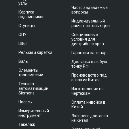
узлы
Часто задаваемые
Корпуса
вопросы
подшипников
Индивидуальный
Ступицы
расчет оптовых цен
ОПУ
Специальные
условия для
ШВП
дистрибьюторов
Рельсы и каретки
Гарантия на товар
Валы
Доставка в любую
точку РФ
Элементы
трансмиссии
Производство под
заказ из Китая
Техника
автоматизации
Изготовление по
Siemens
чертежам
Насосы
Оплата инвойса в
Китай
Измерительный
инструмент
Экспресс доставка
из Китая
Такелаж