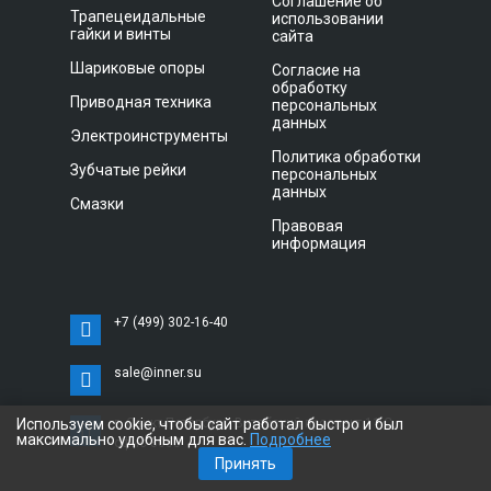
Соглашение об
Трапецеидальные
использовании
гайки и винты
сайта
Шариковые опоры
Согласие на
обработку
Приводная техника
персональных
данных
Электроинструменты
Политика обработки
Зубчатые рейки
персональных
данных
Смазки
Правовая
информация
+7 (499) 302-16-40
sale@inner.su
Используем cookie, чтобы сайт работал быстро и был
г. Санкт-Петербург, Витебский проспект 11 С,
максимально удобным для вас.
Подробнее
офис 3033
Принять