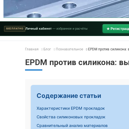
Личный кабинет
— избранное и расчёты
★ Регистрац
БЕСПЛАТНО
Главная
Блог
Познавательное
EPDM против силикона:
EPDM против силикона: в
Содержание статьи
Характеристики EPDM прокладок
Свойства силиконовых прокладок
Сравнительный анализ материалов