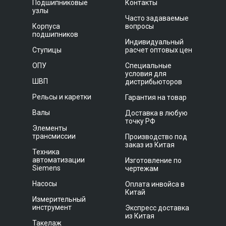
Подшипниковые
Контакты
узлы
Часто задаваемые
Корпуса
вопросы
подшипников
Индивидуальный
Ступицы
расчет оптовых цен
ОПУ
Специальные
условия для
ШВП
дистрибьюторов
Рельсы и каретки
Гарантия на товар
Валы
Доставка в любую
точку РФ
Элементы
трансмиссии
Производство под
заказ из Китая
Техника
автоматизации
Изготовление по
Siemens
чертежам
Насосы
Оплата инвойса в
Китай
Измерительный
инструмент
Экспресс доставка
из Китая
Такелаж