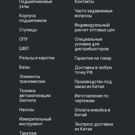
Подшипниковые
Контакты
узлы
Часто задаваемые
Корпуса
вопросы
подшипников
Индивидуальный
Ступицы
расчет оптовых цен
ОПУ
Специальные
условия для
ШВП
дистрибьюторов
Рельсы и каретки
Гарантия на товар
Валы
Доставка в любую
точку РФ
Элементы
трансмиссии
Производство под
заказ из Китая
Техника
автоматизации
Изготовление по
Siemens
чертежам
Насосы
Оплата инвойса в
Китай
Измерительный
инструмент
Экспресс доставка
из Китая
Такелаж