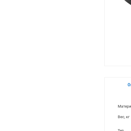
О
Матер
Вес, кг
Тип