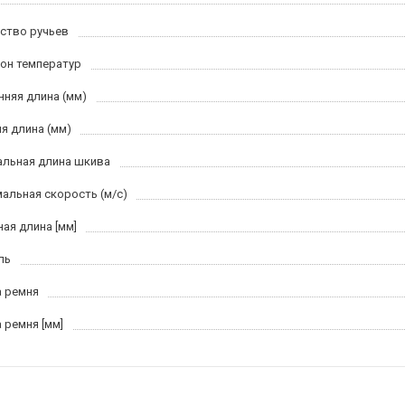
ство ручьев
он температур
нняя длина (мм)
я длина (мм)
льная длина шкива
альная скорость (м/c)
ная длина [мм]
ль
 ремня
 ремня [мм]