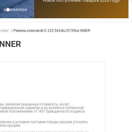
Новое поступление товара в 2026 году!
еские
Ремень клиновой D 223 5664Li/5739Lw INNER
INNER
ре, включая указанную стоимость, носит
ормационный характер и не является публичной
емой положениями ст. 437 Гражданского кодекса
аличие и условия поставки товара просим уточнять
дела продаж.