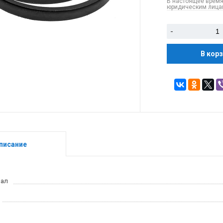
В настоящее время
юридическим лицам
-
В кор
писание
иал