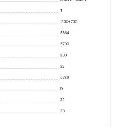
1
-20С+70С
5664
5790
300
33
5739
D
32
20