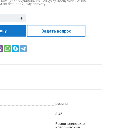
 компания осуществляет отгрузку продукции только
 по безналичному расчету.
+
зину
Задать вопрос
резина
3.45
Ремни клиновые
классические