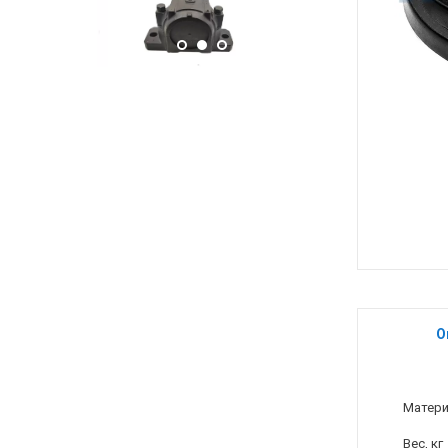
О
Матер
Вес, кг