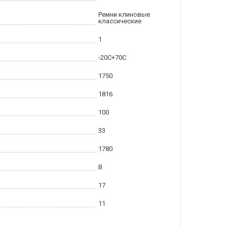
Ремни клиновые
классические
1
-20С+70С
1750
1816
100
33
1780
B
17
11