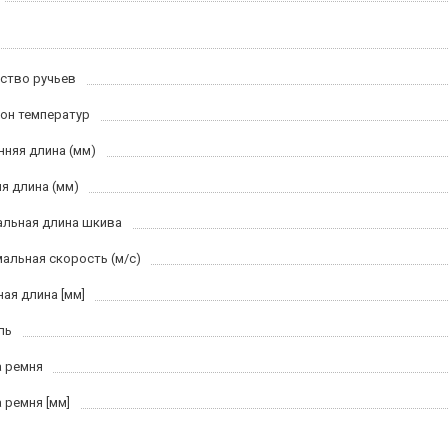
ство ручьев
он температур
нняя длина (мм)
я длина (мм)
льная длина шкива
альная скорость (м/c)
ная длина [мм]
ль
 ремня
 ремня [мм]