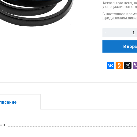
Актуальную цену, н
у специалистов от
В настоящее время
юридическим лицам
-
В кор
писание
иал