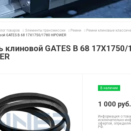
лог товаров
Элементы трансмиссии
Ремни
Ремни клиновые классич
вой GATES B 68 17X1750/1780 HIPOWER
ь клиновой GATES B 68 17X1750/
ER
В наличии
1 000
руб.
Информация о това
исключительно инф
офертой, определя
РФ.