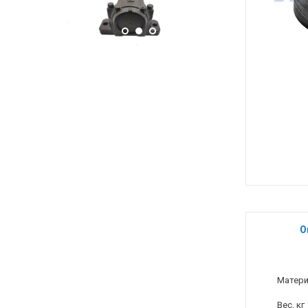
О
Матер
Вес, кг