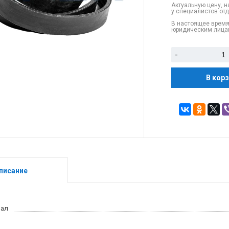
Актуальную цену, н
у специалистов от
В настоящее время
юридическим лицам
-
В кор
писание
иал