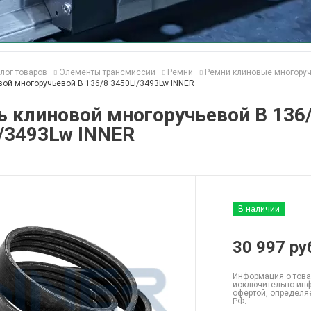
лог товаров
Элементы трансмиссии
Ремни
Ремни клиновые многору
ой многоручьевой B 136/8 3450Li/3493Lw INNER
 клиновой многоручьевой B 136
/3493Lw INNER
В наличии
30 997
ру
Информация о това
исключительно инф
офертой, определя
РФ.