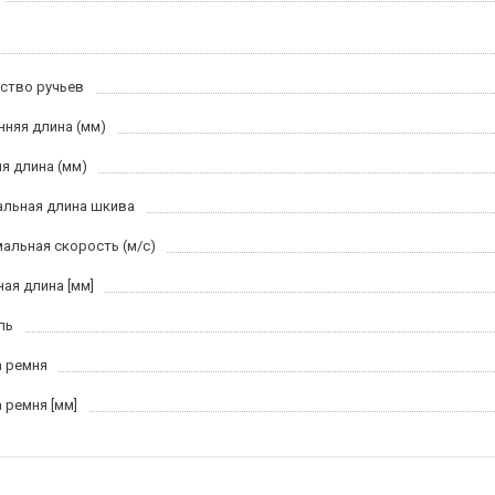
ство ручьев
нняя длина (мм)
я длина (мм)
льная длина шкива
альная скорость (м/c)
ная длина [мм]
ль
 ремня
 ремня [мм]