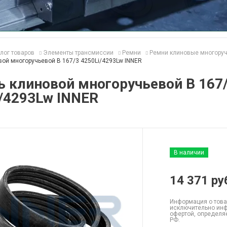
лог товаров
Элементы трансмиссии
Ремни
Ремни клиновые многору
ой многоручьевой B 167/3 4250Li/4293Lw INNER
 клиновой многоручьевой B 167
/4293Lw INNER
В наличии
14 371
ру
Информация о това
исключительно инф
офертой, определя
РФ.