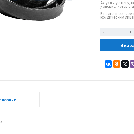
Актуальную цену, н
у специалистов от
В настоящее время
юридическим лицам
-
В кор
писание
иал