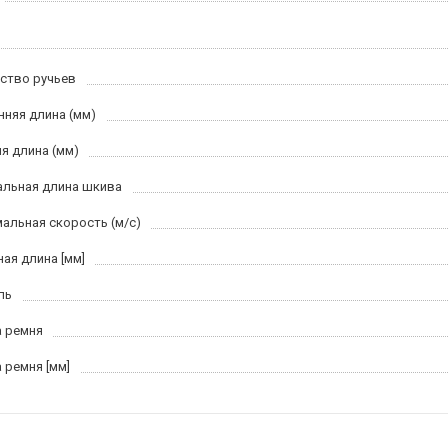
ство ручьев
нняя длина (мм)
я длина (мм)
льная длина шкива
альная скорость (м/c)
ная длина [мм]
ль
 ремня
 ремня [мм]