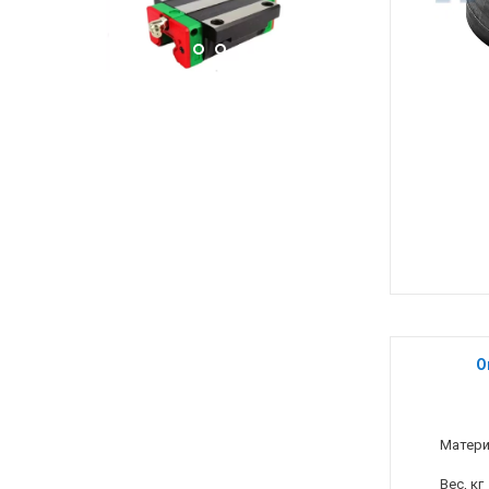
О
Матер
Вес, кг