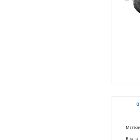
О
Матер
Вес, кг