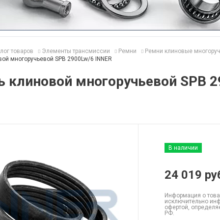
лог товаров
Элементы трансмиссии
Ремни
Ремни клиновые многору
вой многоручьевой SPB 2900Lw/6 INNER
ь клиновой многоручьевой SPB 2
В наличии
24 019
ру
Информация о това
исключительно инф
офертой, определя
РФ.