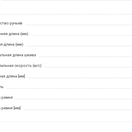
ство ручьев
нняя длина (мм)
я длина (мм)
льная длина шкива
альная скорость (м/c)
ная длина [мм]
ль
 ремня
 ремня [мм]