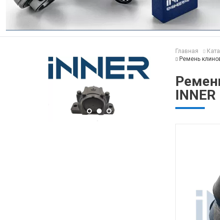
Главная
Ката
Ремень клино
Ремен
INNER