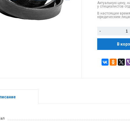
Актуальную цену, н
у специалистов от
В настоящее время
юридическим лицам
-
В кор
писание
иал