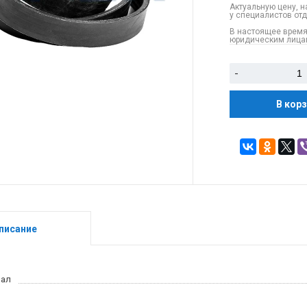
Актуальную цену, н
у специалистов от
В настоящее время
юридическим лицам
-
В кор
писание
иал