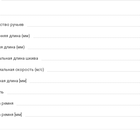
ство ручьев
нняя длина (мм)
я длина (мм)
льная длина шкива
альная скорость (м/c)
ная длина [мм]
ль
 ремня
 ремня [мм]