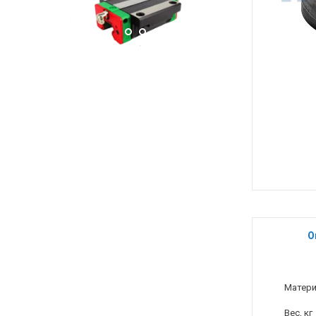
О
Матер
Вес, кг