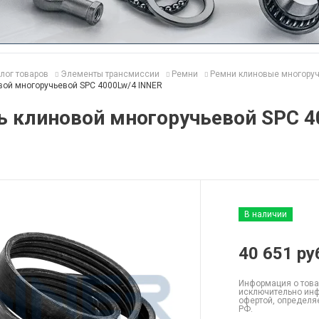
лог товаров
Элементы трансмиссии
Ремни
Ремни клиновые многору
вой многоручьевой SPC 4000Lw/4 INNER
ь клиновой многоручьевой SPC 4
В наличии
40 651
ру
Информация о това
исключительно инф
офертой, определя
РФ.