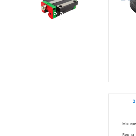
О
Матер
Вес, кг