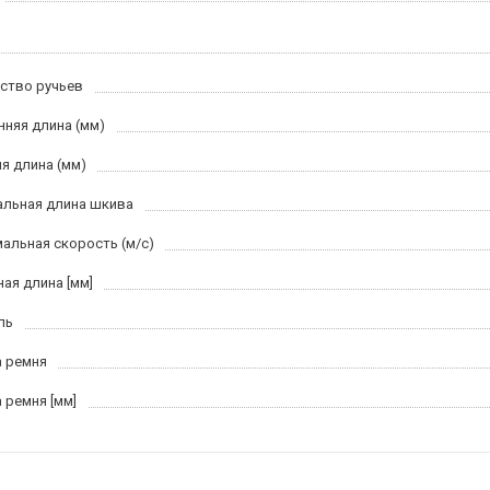
ство ручьев
нняя длина (мм)
я длина (мм)
льная длина шкива
альная скорость (м/c)
ная длина [мм]
ль
 ремня
 ремня [мм]