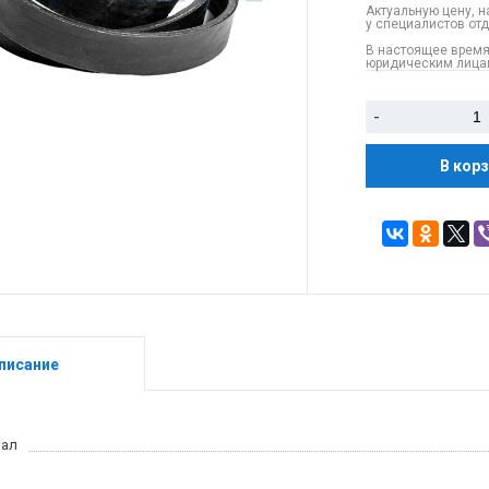
Актуальную цену, н
у специалистов от
В настоящее время
юридическим лицам
-
В кор
писание
иал