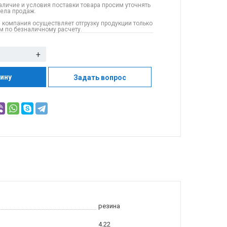
аличие и условия поставки товара просим уточнять
дела продаж.
 компания осуществляет отгрузку продукции только
 по безналичному расчету.
+
зину
Задать вопрос
резина
4.22