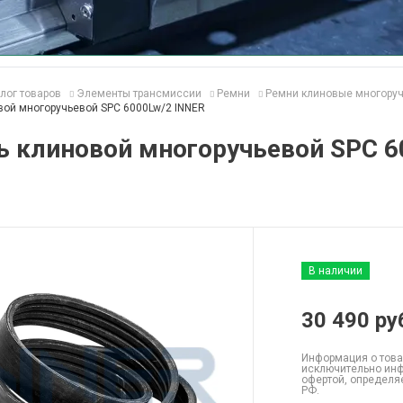
лог товаров
Элементы трансмиссии
Ремни
Ремни клиновые многору
вой многоручьевой SPC 6000Lw/2 INNER
ь клиновой многоручьевой SPC 6
В наличии
30 490
ру
Информация о това
исключительно инф
офертой, определя
РФ.