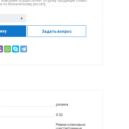
 компания осуществляет отгрузку продукции только
 по безналичному расчету.
+
зину
Задать вопрос
резина
0.52
Ремни клиновые
шестигранные