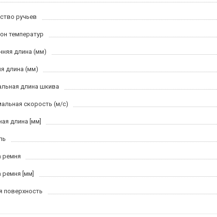
ство ручьев
он температур
нняя длина (мм)
я длина (мм)
льная длина шкива
альная скорость (м/c)
ная длина [мм]
ль
 ремня
 ремня [мм]
я поверхность