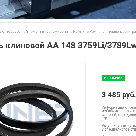
лог товаров
Элементы трансмиссии
Ремни
Ремни клиновые шестигр
 клиновой AA 148 3759Li/3789L
В наличии
3 485
руб.
Информация о това
исключительно инф
офертой, определя
РФ.
Актуальную цену, н
у специалистов от