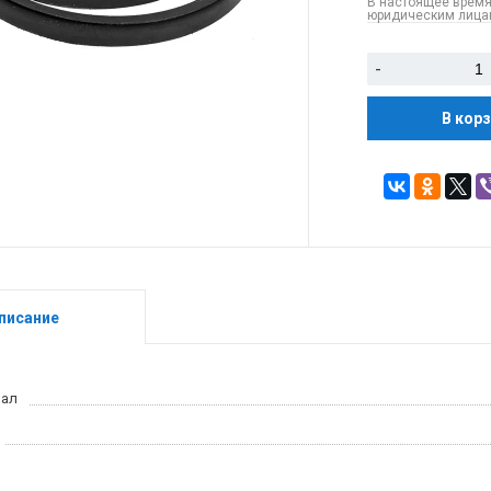
В настоящее время
юридическим лицам
-
В кор
писание
иал