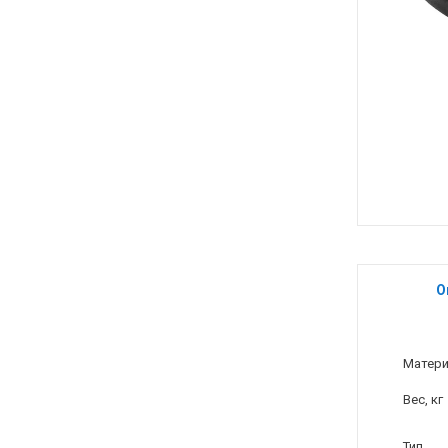
О
Матер
Вес, кг
Тип