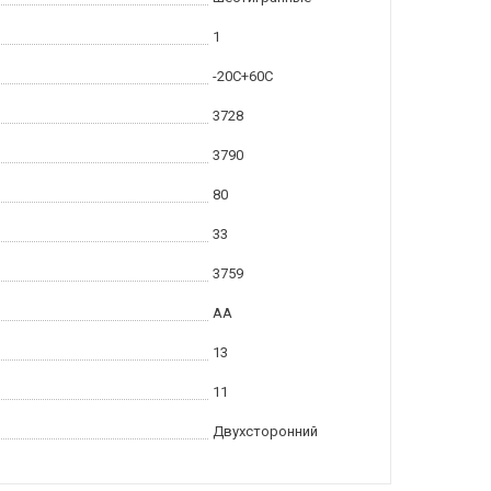
1
-20С+60С
3728
3790
80
33
3759
AA
13
11
Двухсторонний