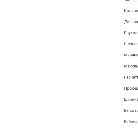
Количе
Диапаз
Внутре
Внешня
Минима
Максим
Расчет
Профи
Ширина
Высота
Рабоча