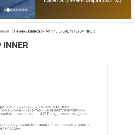
Новое поступление товара в 2026 году!
анные
Ремень клиновой AA 148 3759Li/3789Lw INNER
w INNER
ре, включая указанную стоимость, носит
ормационный характер и не является публичной
емой положениями ст. 437 Гражданского кодекса
аличие и условия поставки товара просим уточнять
дела продаж.