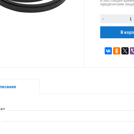
В настоящее время
юридическим лицам
-
В кор
писание
иал