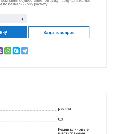
 компания осуществляет отгрузку продукции только
 по безналичному расчету.
+
зину
Задать вопрос
резина
0.3
Ремни клиновые
шестигранные