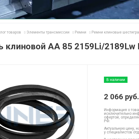
лог товаров
Элементы трансмиссии
Ремни
Ремни клиновые шестигр
 клиновой AA 85 2159Li/2189Lw
В наличии
2 066
руб.
Информация о това
исключительно инф
офертой, определя
РФ.
Актуальную цену, н
у специалистов от