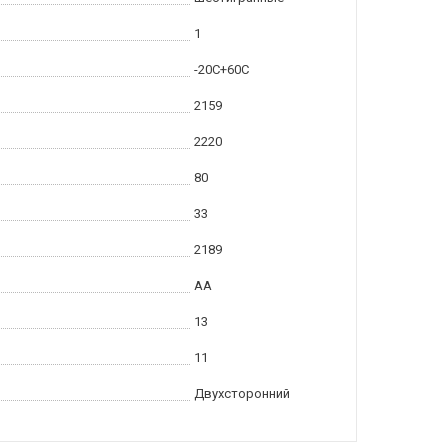
1
-20С+60С
2159
2220
80
33
2189
AA
13
11
Двухсторонний