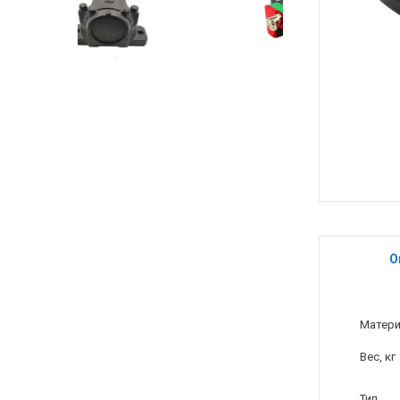
О
Матер
Вес, кг
Тип