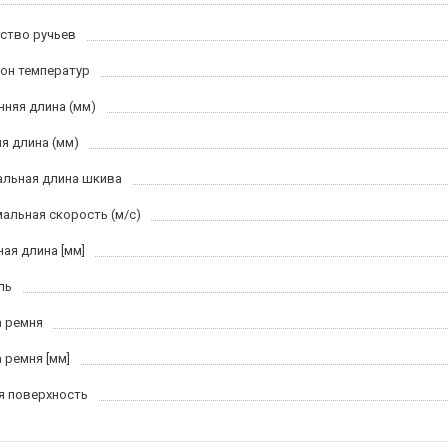
ство ручьев
он температур
нняя длина (мм)
я длина (мм)
льная длина шкива
альная скорость (м/c)
ная длина [мм]
ль
 ремня
 ремня [мм]
я поверхность