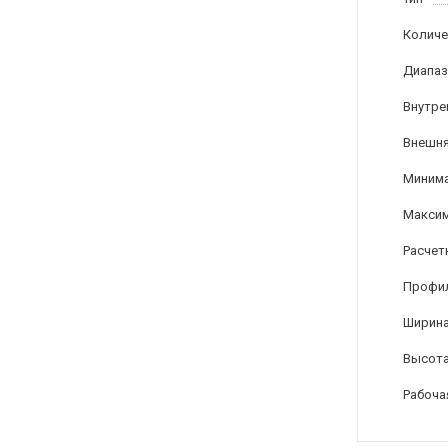
Количе
Диапаз
Внутре
Внешня
Минима
Максим
Расчет
Профи
Ширина
Высота
Рабоча