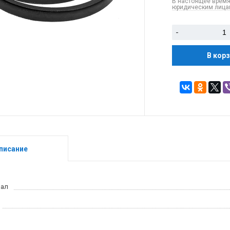
В настоящее время
юридическим лицам
-
В кор
писание
иал