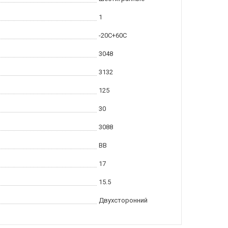
1
-20С+60С
3048
3132
125
30
3088
BB
17
15.5
Двухсторонний