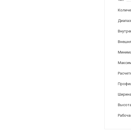
Количе
Диапаз
Внутре
Внешня
Минима
Максим
Расчет
Профи
Ширина
Высота
Рабоча