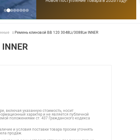
Новое поступление товара в 2026 году!
анные
Ремень клиновой BB 120 3048Li/3088Lw INNER
 INNER
ре, включая указанную стоимость, носит
ормационный характер и не является публичной
емой положениями ст. 437 Гражданского кодекса
аличие и условия поставки товара просим уточнять
дела продаж.