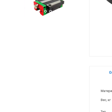
О
Матер
Вес, кг
Тип