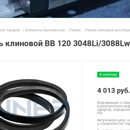
лог товаров
Элементы трансмиссии
Ремни
Ремни клиновые шестигр
 клиновой BB 120 3048Li/3088Lw
В наличии
4 013
руб.
Информация о това
исключительно инф
офертой, определя
РФ.
Актуальную цену, н
у специалистов от