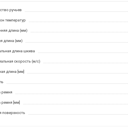
ство ручьев
он температур
нняя длина (мм)
я длина (мм)
льная длина шкива
альная скорость (м/c)
ная длина [мм]
ль
 ремня
 ремня [мм]
я поверхность