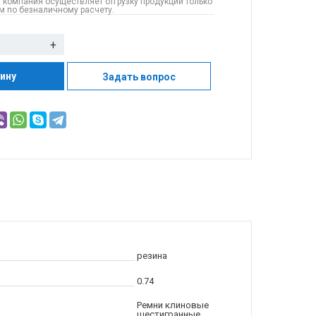
 компания осуществляет отгрузку продукции только
 по безналичному расчету.
+
зину
Задать вопрос
резина
0.74
Ремни клиновые
шестигранные