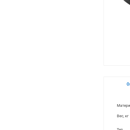
О
Матер
Вес, кг
Тип