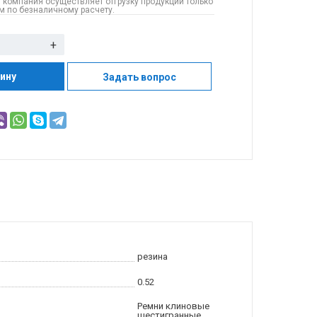
 компания осуществляет отгрузку продукции только
 по безналичному расчету.
+
зину
Задать вопрос
резина
0.52
Ремни клиновые
шестигранные