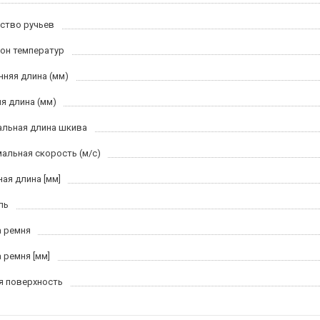
ство ручьев
он температур
нняя длина (мм)
я длина (мм)
льная длина шкива
альная скорость (м/c)
ная длина [мм]
ль
 ремня
 ремня [мм]
я поверхность