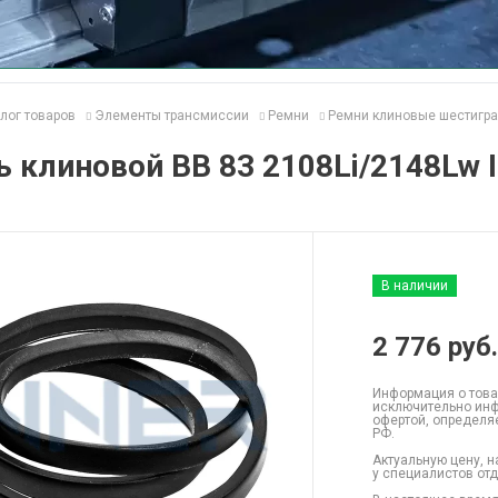
лог товаров
Элементы трансмиссии
Ремни
Ремни клиновые шестигр
 клиновой BB 83 2108Li/2148Lw 
В наличии
2 776
руб.
Информация о това
исключительно инф
офертой, определя
РФ.
Актуальную цену, н
у специалистов от