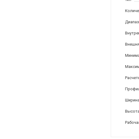
Количе
Диапаз
Внутре
Внешня
Минима
Максим
Расчет
Профи
Ширина
Высота
Рабоча