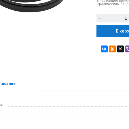
В настоящее время
юридическим лицам
-
В кор
писание
иал