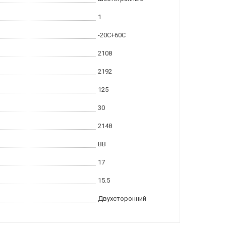
1
-20С+60С
2108
2192
125
30
2148
BB
17
15.5
Двухсторонний