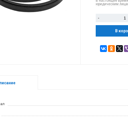
В настоящее время
юридическим лицам
-
В кор
писание
иал