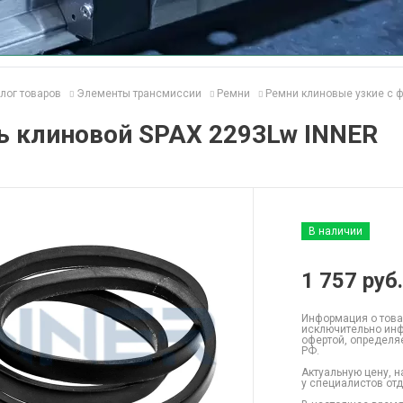
лог товаров
Элементы трансмиссии
Ремни
Ремни клиновые узкие с 
ь клиновой SPAX 2293Lw INNER
В наличии
1 757
руб.
Информация о това
исключительно инф
офертой, определя
РФ.
Актуальную цену, н
у специалистов от