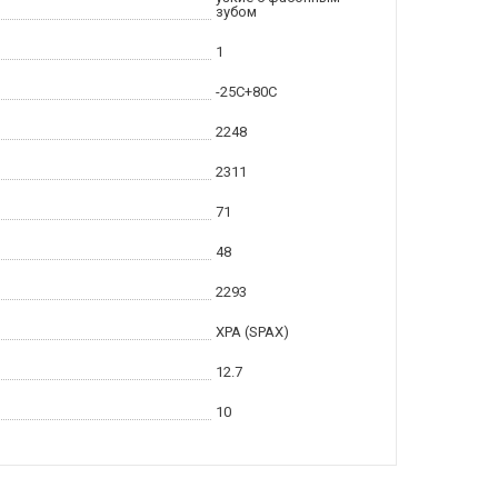
зубом
1
-25С+80С
2248
2311
71
48
2293
XPA (SPAX)
12.7
10