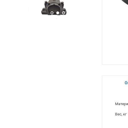
О
Матер
Вес, кг