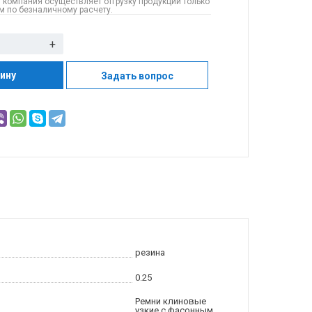
 компания осуществляет отгрузку продукции только
 по безналичному расчету.
+
зину
Задать вопрос
резина
0.25
Ремни клиновые
узкие с фасонным