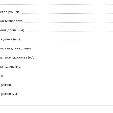
ство ручьев
он температур
нняя длина (мм)
я длина (мм)
льная длина шкива
альная скорость (м/c)
ная длина [мм]
ль
 ремня
 ремня [мм]