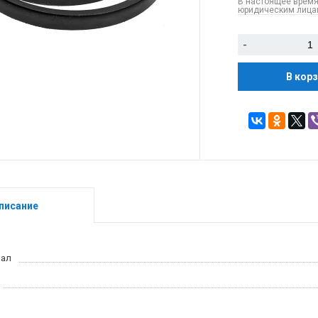
В настоящее время
юридическим лицам
-
В кор
писание
иал