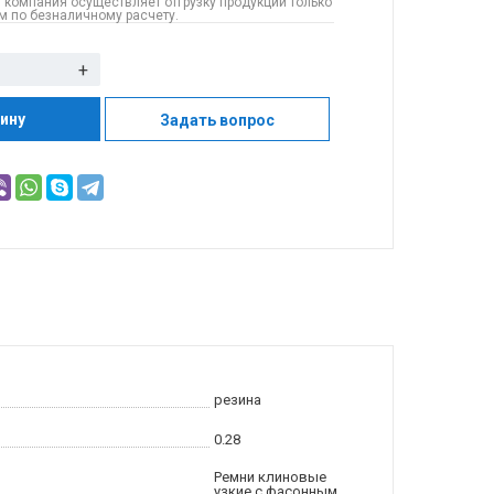
 компания осуществляет отгрузку продукции только
 по безналичному расчету.
+
зину
Задать вопрос
резина
0.28
Ремни клиновые
узкие с фасонным