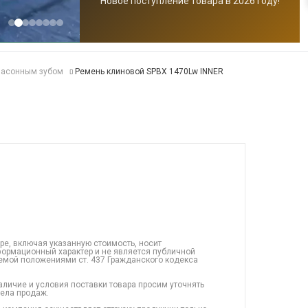
Новое поступление товара в 2026 году!
фасонным зубом
Ремень клиновой SPBX 1470Lw INNER
ре, включая указанную стоимость, носит
ормационный характер и не является публичной
емой положениями ст. 437 Гражданского кодекса
аличие и условия поставки товара просим уточнять
дела продаж.