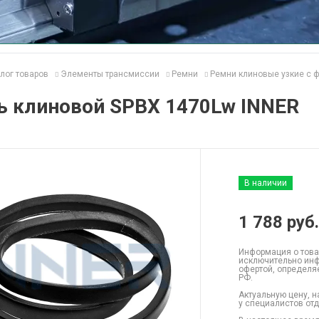
лог товаров
Элементы трансмиссии
Ремни
Ремни клиновые узкие с 
ь клиновой SPBX 1470Lw INNER
В наличии
1 788
руб.
Информация о това
исключительно инф
офертой, определя
РФ.
Актуальную цену, н
у специалистов от