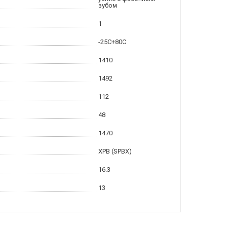
зубом
1
-25С+80С
1410
1492
112
48
1470
XPB (SPBX)
16.3
13