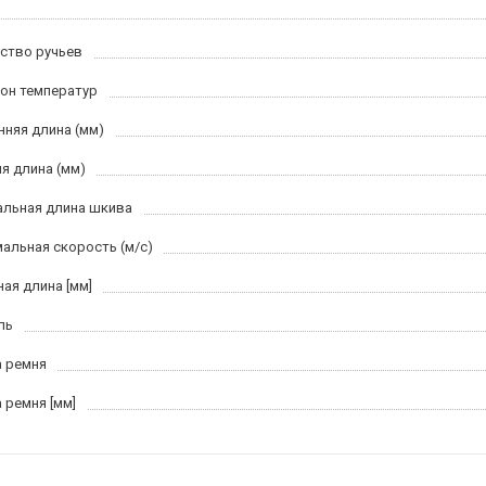
ство ручьев
он температур
нняя длина (мм)
я длина (мм)
льная длина шкива
альная скорость (м/c)
ная длина [мм]
ль
 ремня
 ремня [мм]