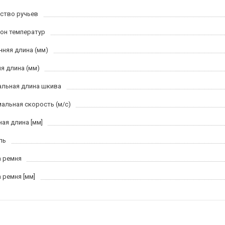
ство ручьев
он температур
нняя длина (мм)
я длина (мм)
льная длина шкива
альная скорость (м/c)
ная длина [мм]
ль
 ремня
 ремня [мм]