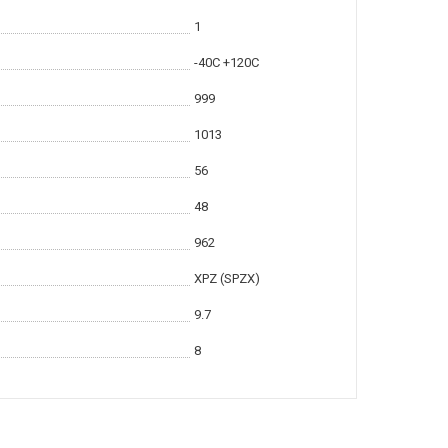
1
-40С +120С
999
1013
56
48
962
XPZ (SPZX)
9.7
8