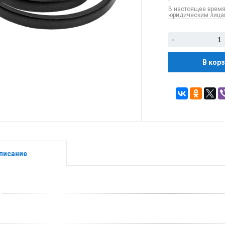
В настоящее время
юридическим лицам
-
В кор
писание