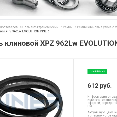
лог товаров
Элементы трансмиссии
Ремни
Ремни клиновые узкие с 
вой XPZ 962Lw EVOLUTION INNER
ь клиновой XPZ 962Lw EVOLUTIO
В наличии
612
руб.
Информация о това
исключительно инф
офертой, определя
РФ.
Актуальную цену, н
у специалистов от