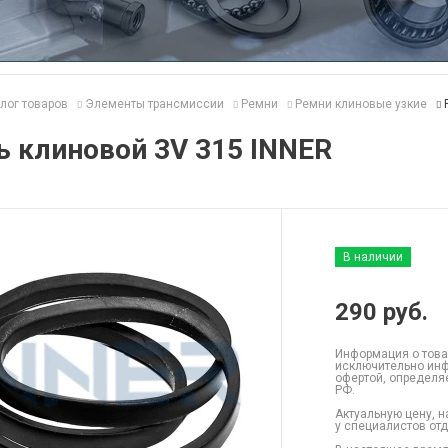
лог товаров
Элементы трансмиссии
Ремни
Ремни клиновые узкие
 клиновой 3V 315 INNER
В наличии
290
руб.
Информация о това
исключительно инф
офертой, определя
РФ.
Актуальную цену, н
у специалистов от