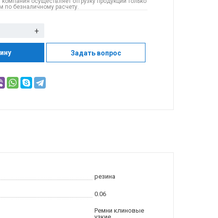
 компания осуществляет отгрузку продукции только
 по безналичному расчету.
+
зину
Задать вопрос
резина
0.06
Ремни клиновые
узкие