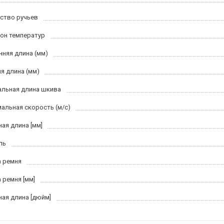
ство ручьев
он температур
нняя длина (мм)
я длина (мм)
льная длина шкива
альная скорость (м/c)
ная длина [мм]
ль
 ремня
 ремня [мм]
ная длина [дюйм]