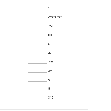
1
-20С+70С
758
800
63
42
796
3V
9
8
315