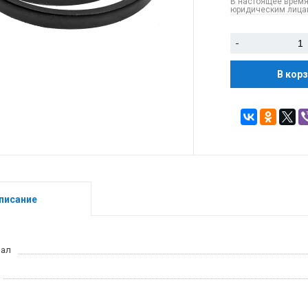
В настоящее время
юридическим лицам
-
В кор
писание
иал