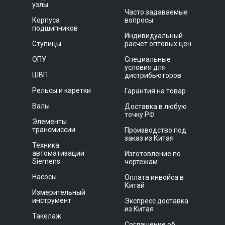
узлы
Часто задаваемые
Корпуса
вопросы
подшипников
Индивидуальный
Ступицы
расчет оптовых цен
ОПУ
Специальные
условия для
ШВП
дистрибьюторов
Рельсы и каретки
Гарантия на товар
Валы
Доставка в любую
точку РФ
Элементы
трансмиссии
Производство под
заказ из Китая
Техника
автоматизации
Изготовление по
Siemens
чертежам
Насосы
Оплата инвойса в
Китай
Измерительный
инструмент
Экспресс доставка
из Китая
Такелаж
Соглашение об