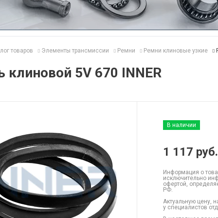
лог товаров
Элементы трансмиссии
Ремни
Ремни клиновые узкие
 клиновой 5V 670 INNER
В наличии
1 117
руб.
Информация о това
исключительно инф
офертой, определя
РФ.
Актуальную цену, н
у специалистов от