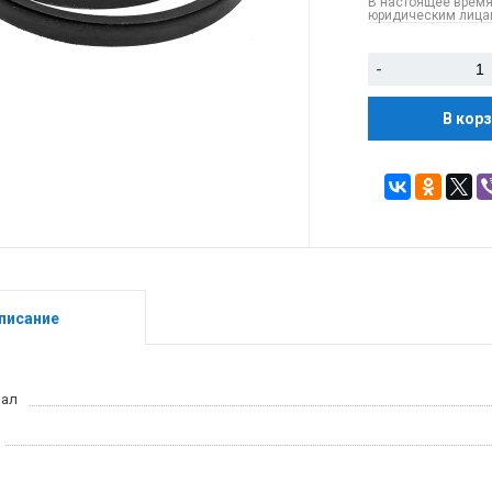
В настоящее время
юридическим лицам
-
В кор
писание
иал