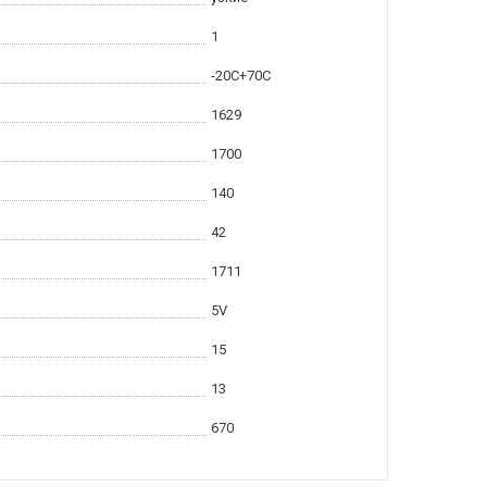
1
-20С+70С
1629
1700
140
42
1711
5V
15
13
670