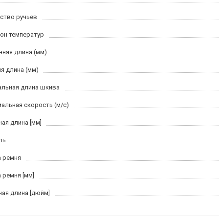
ство ручьев
он температур
нняя длина (мм)
я длина (мм)
льная длина шкива
альная скорость (м/c)
ная длина [мм]
ль
 ремня
 ремня [мм]
ная длина [дюйм]