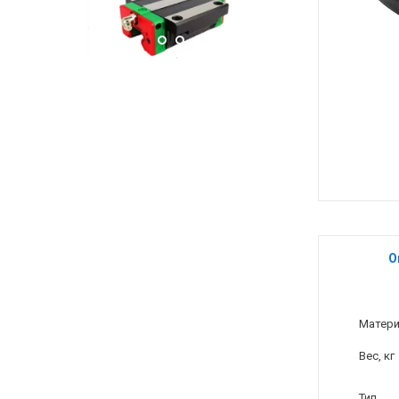
О
Матер
Вес, кг
Тип