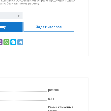
 компания осуществляет отгрузку продукции только
 по безналичному расчету.
+
зину
Задать вопрос
резина
0.31
Ремни клиновые
узкие