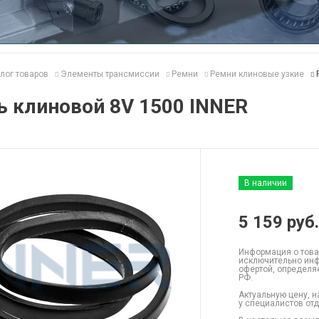
лог товаров
Элементы трансмиссии
Ремни
Ремни клиновые узкие
 клиновой 8V 1500 INNER
В наличии
5 159
руб.
Информация о това
исключительно инф
офертой, определя
РФ.
Актуальную цену, н
у специалистов от