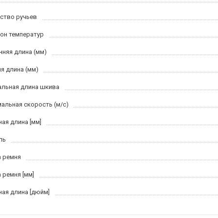
ство ручьев
он температур
нняя длина (мм)
я длина (мм)
льная длина шкива
альная скорость (м/c)
ная длина [мм]
ль
 ремня
 ремня [мм]
ная длина [дюйм]