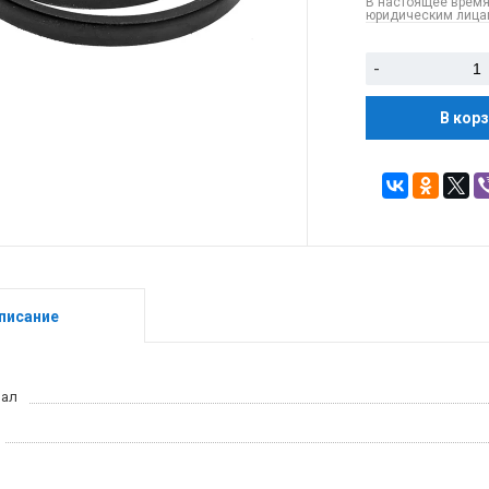
В настоящее время
юридическим лицам
-
В кор
писание
иал