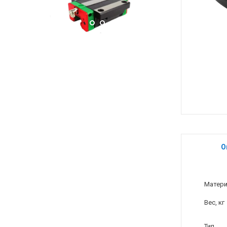
О
Матер
Вес, кг
Тип