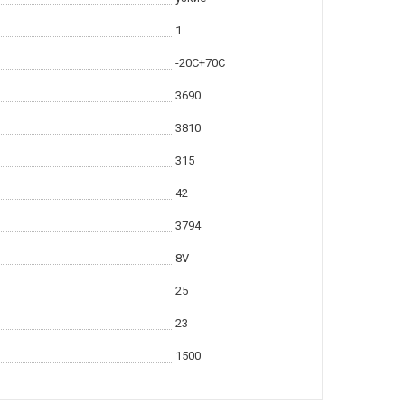
1
-20С+70С
3690
3810
315
42
3794
8V
25
23
1500