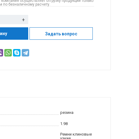
 компания осуществляет отгрузку продукции только
 по безналичному расчету.
+
зину
Задать вопрос
резина
1.98
Ремни клиновые
узкие