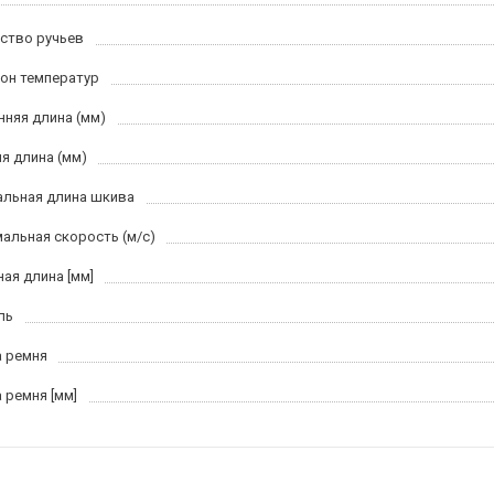
ство ручьев
он температур
нняя длина (мм)
я длина (мм)
льная длина шкива
альная скорость (м/c)
ная длина [мм]
ль
 ремня
 ремня [мм]