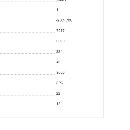
1
-20С+70С
7917
8030
224
42
8000
SPC
22
18