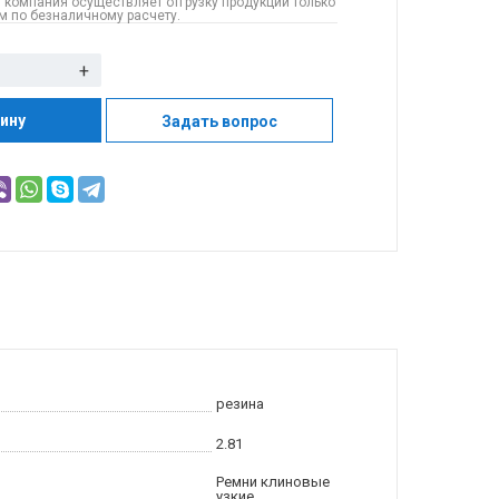
 компания осуществляет отгрузку продукции только
 по безналичному расчету.
+
зину
Задать вопрос
резина
2.81
Ремни клиновые
узкие