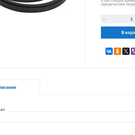
В настоящее время
юридическим лицам
-
В кор
писание
иал