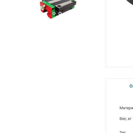
О
Матер
Вес, кг
Тип