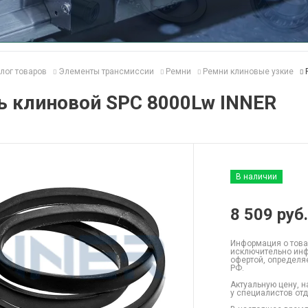
лог товаров
Элементы трансмиссии
Ремни
Ремни клиновые узкие
ь клиновой SPC 8000Lw INNER
В наличии
8 509
руб.
Информация о това
исключительно инф
офертой, определя
РФ.
Актуальную цену, н
у специалистов от