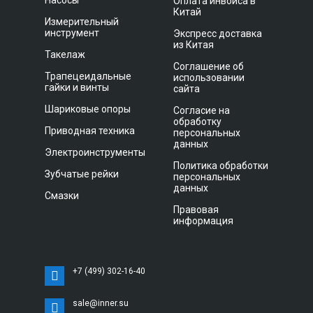
Насосы
Оплата инвойса в
Китай
Измерительный
инструмент
Экспресс доставка
из Китая
Такелаж
Соглашение об
Трапецеидальные
использовании
гайки и винты
сайта
Шариковые опоры
Согласие на
обработку
Приводная техника
персональных
данных
Электроинструменты
Политика обработки
Зубчатые рейки
персональных
данных
Смазки
Правовая
информация
+7 (499) 302-16-40
sale@inner.su