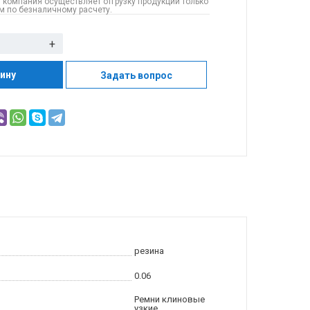
 компания осуществляет отгрузку продукции только
 по безналичному расчету.
+
зину
Задать вопрос
резина
0.06
Ремни клиновые
узкие