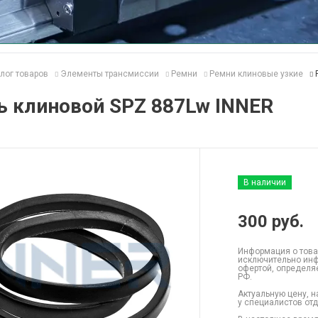
лог товаров
Элементы трансмиссии
Ремни
Ремни клиновые узкие
ь клиновой SPZ 887Lw INNER
В наличии
300
руб.
Информация о това
исключительно инф
офертой, определя
РФ.
Актуальную цену, н
у специалистов от