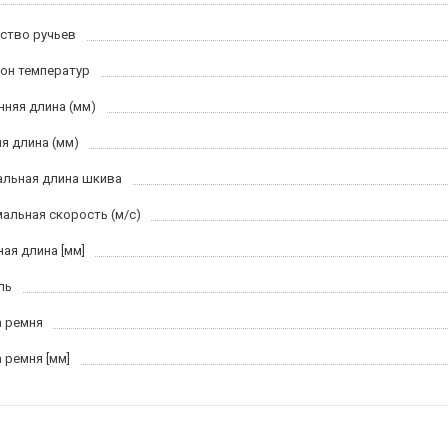
ство ручьев
он температур
нняя длина (мм)
я длина (мм)
льная длина шкива
альная скорость (м/c)
ная длина [мм]
ль
 ремня
 ремня [мм]