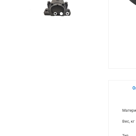
О
Матер
Вес, кг
Тип