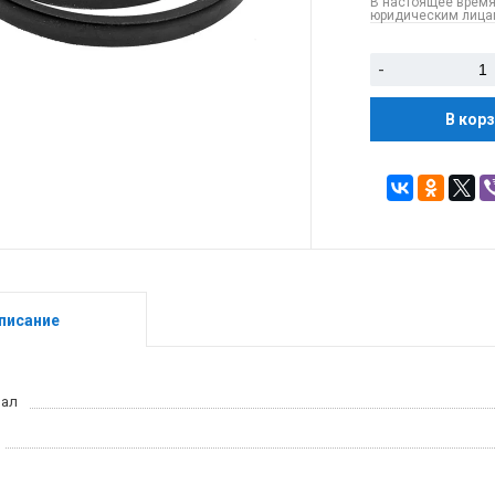
В настоящее время
юридическим лицам
-
В кор
писание
иал