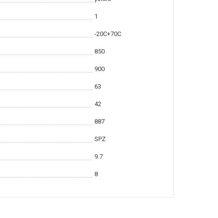
1
-20С+70С
850
900
63
42
887
SPZ
9.7
8