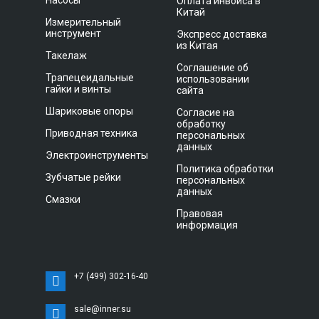
Насосы
Оплата инвойса в
Китай
Измерительный
инструмент
Экспресс доставка
из Китая
Такелаж
Соглашение об
Трапецеидальные
использовании
гайки и винты
сайта
Шариковые опоры
Согласие на
обработку
Приводная техника
персональных
данных
Электроинструменты
Политика обработки
Зубчатые рейки
персональных
данных
Смазки
Правовая
информация
+7 (499) 302-16-40
sale@inner.su