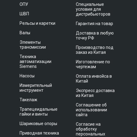
ОПУ
Специальные
условия для
ШВП
дистрибьюторов
Рельсы и каретки
Гарантия на товар
Валы
Доставка в любую
точку РФ
Элементы
трансмиссии
Производство под
заказ из Китая
Техника
автоматизации
Изготовление по
Siemens
чертежам
Насосы
Оплата инвойса в
Китай
Измерительный
инструмент
Экспресс доставка
из Китая
Такелаж
Соглашение об
Трапецеидальные
использовании
гайки и винты
сайта
Шариковые опоры
Согласие на
обработку
Приводная техника
персональных