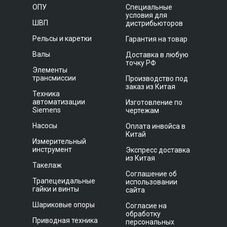
ОПУ
Специальные
условия для
ШВП
дистрибьюторов
Рельсы и каретки
Гарантия на товар
Валы
Доставка в любую
точку РФ
Элементы
трансмиссии
Производство под
заказ из Китая
Техника
автоматизации
Изготовление по
Siemens
чертежам
Насосы
Оплата инвойса в
Китай
Измерительный
инструмент
Экспресс доставка
из Китая
Такелаж
Соглашение об
Трапецеидальные
использовании
гайки и винты
сайта
Шариковые опоры
Согласие на
обработку
Приводная техника
персональных