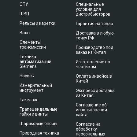
ОПУ
Специальные
условия для
ШВП
дистрибьюторов
Рельсы и каретки
Гарантия на товар
Валы
Доставка в любую
точку РФ
Элементы
трансмиссии
Производство под
заказ из Китая
Техника
автоматизации
Изготовление по
Siemens
чертежам
Насосы
Оплата инвойса в
Китай
Измерительный
инструмент
Экспресс доставка
из Китая
Такелаж
Соглашение об
Трапецеидальные
использовании
гайки и винты
сайта
Шариковые опоры
Согласие на
обработку
Приводная техника
персональных