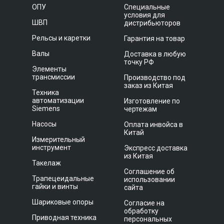
ОПУ
Специальные
условия для
ШВП
дистрибьюторов
Рельсы и каретки
Гарантия на товар
Валы
Доставка в любую
точку РФ
Элементы
трансмиссии
Производство под
заказ из Китая
Техника
автоматизации
Изготовление по
Siemens
чертежам
Насосы
Оплата инвойса в
Китай
Измерительный
инструмент
Экспресс доставка
из Китая
Такелаж
Соглашение об
Трапецеидальные
использовании
гайки и винты
сайта
Шариковые опоры
Согласие на
обработку
Приводная техника
персональных