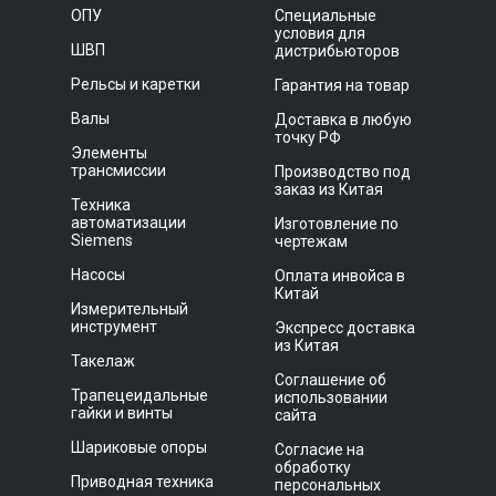
ОПУ
Специальные
условия для
ШВП
дистрибьюторов
Рельсы и каретки
Гарантия на товар
Валы
Доставка в любую
точку РФ
Элементы
трансмиссии
Производство под
заказ из Китая
Техника
автоматизации
Изготовление по
Siemens
чертежам
Насосы
Оплата инвойса в
Китай
Измерительный
инструмент
Экспресс доставка
из Китая
Такелаж
Соглашение об
Трапецеидальные
использовании
гайки и винты
сайта
Шариковые опоры
Согласие на
обработку
Приводная техника
персональных