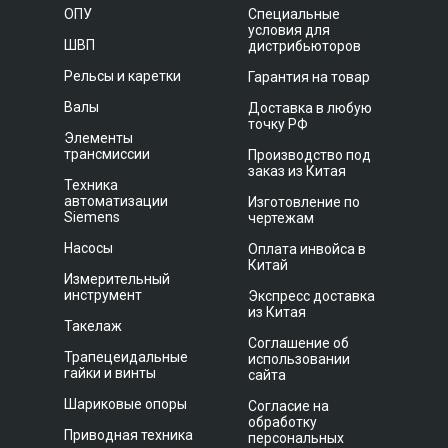
ОПУ
Специальные
условия для
ШВП
дистрибьюторов
Рельсы и каретки
Гарантия на товар
Валы
Доставка в любую
точку РФ
Элементы
трансмиссии
Производство под
заказ из Китая
Техника
автоматизации
Изготовление по
Siemens
чертежам
Насосы
Оплата инвойса в
Китай
Измерительный
инструмент
Экспресс доставка
из Китая
Такелаж
Соглашение об
Трапецеидальные
использовании
гайки и винты
сайта
Шариковые опоры
Согласие на
обработку
Приводная техника
персональных