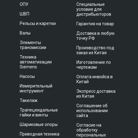
ОПУ
Специальные
условия для
ШВП
дистрибьюторов
Рельсы и каретки
Гарантия на товар
Валы
Доставка в любую
точку РФ
Элементы
трансмиссии
Производство под
заказ из Китая
Техника
автоматизации
Изготовление по
Siemens
чертежам
Насосы
Оплата инвойса в
Китай
Измерительный
инструмент
Экспресс доставка
из Китая
Такелаж
Соглашение об
Трапецеидальные
использовании
гайки и винты
сайта
Шариковые опоры
Согласие на
обработку
Приводная техника
персональных