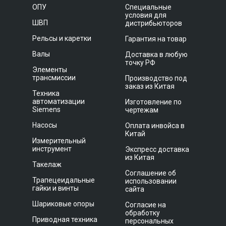
ОПУ
Специальные
условия для
ШВП
дистрибьюторов
Рельсы и каретки
Гарантия на товар
Валы
Доставка в любую
точку РФ
Элементы
трансмиссии
Производство под
заказ из Китая
Техника
автоматизации
Изготовление по
Siemens
чертежам
Насосы
Оплата инвойса в
Китай
Измерительный
инструмент
Экспресс доставка
из Китая
Такелаж
Соглашение об
Трапецеидальные
использовании
гайки и винты
сайта
Шариковые опоры
Согласие на
обработку
Приводная техника
персональных