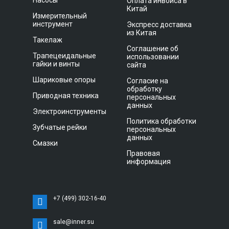
Насосы
Оплата инвойса в
Китай
Измерительный
инструмент
Экспресс доставка
из Китая
Такелаж
Соглашение об
Трапецеидальные
использовании
гайки и винты
сайта
Шариковые опоры
Согласие на
обработку
Приводная техника
персональных
данных
Электроинструменты
Политика обработки
Зубчатые рейки
персональных
данных
Смазки
Правовая
информация
+7 (499) 302-16-40
sale@inner.su