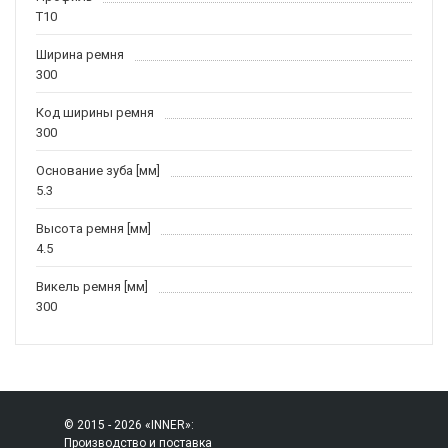
T10
Ширина ремня
300
Код ширины ремня
300
Основание зуба [мм]
5.3
Высота ремня [мм]
4.5
Викель ремня [мм]
300
© 2015 - 2026 «INNER»:
Производство и поставка